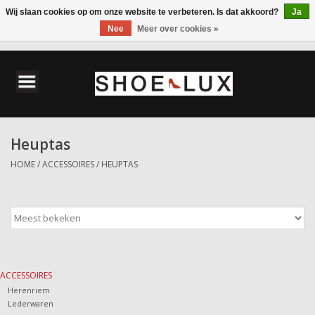
Wij slaan cookies op om onze website te verbeteren. Is dat akkoord?
Ja
Nee
Meer over cookies »
0 Artikelen - €0,00
Home
Damesschoenen
Heuptas
Herenschoenen
HOME
/
ACCESSOIRES
/
HEUPTAS
Accessoires
Wandelschoenen
ACCESSOIRES
Herenriem
Lederwaren