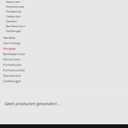
Herenriem
Portemonnée
Portefeuille
Cadeaubon
Handtas
Bankkaart-etui
Geldbeugel
Handtas
Gsm-hoesje
Heuptas
Bankkaart-etui
Herenriem
Portefeuille
Portemonnée
Damesriem
Geldbeugel
Geen producten gevonden!...