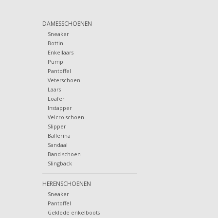
DAMESSCHOENEN
Sneaker
Bottin
Enkellaars
Pump
Pantoffel
Veterschoen
Laars
Loafer
Instapper
Velcro-schoen
Slipper
Ballerina
Sandaal
Band-schoen
Slingback
HERENSCHOENEN
Sneaker
Pantoffel
Geklede enkelboots