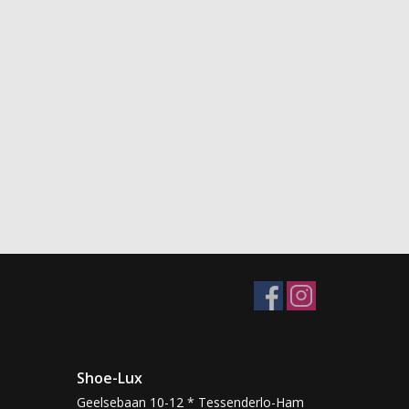
Shoe-Lux
Geelsebaan 10-12 * Tessenderlo-Ham