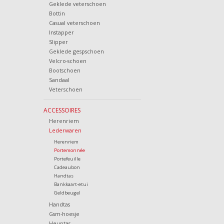
Geklede veterschoen
Bottin
Casual veterschoen
Instapper
Slipper
Geklede gespschoen
Velcro-schoen
Bootschoen
Sandaal
Veterschoen
ACCESSOIRES
Herenriem
Lederwaren
Herenriem
Portemonnée
Portefeuille
Cadeaubon
Handtas
Bankkaart-etui
Geldbeugel
Handtas
Gsm-hoesje
Heuptas