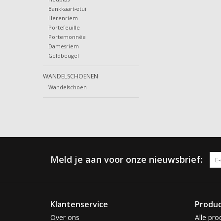
Bankkaart-etui
Herenriem
Portefeuille
Portemonnée
Damesriem
Geldbeugel
WANDELSCHOENEN
Wandelschoen
Meld je aan voor onze nieuwsbrief:
Klantenservice
Produ
Over ons
Alle pro