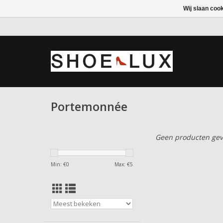
Wij slaan coo
Portemonnée
Geen producten gev
Min: €
0
Max: €
5