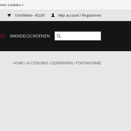
over cookies »
0 Artikelen - €0,00
Mijn account / Registreren
RES
WANDELSCHOENEN
HOME
/
ACCESSOIRES
/
LEDERWAREN
/
PORTEMONNÉE