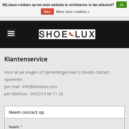
Wij slaan cookies op om onze website te verbeteren. Is dat akkoord?
Ja
Nee
Meer over cookies »
0 Artikelen - €0,00
Home
Damesschoenen
Klantenservice
Herenschoenen
Voor al uw vragen of opmerkingen kan U steeds contact
Accessoires
opnemen :
per mail :
info@shoelux.com
Wandelschoenen
per telefoon : 0032/13 66 11 20
Neem contact op
Naam:
*