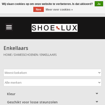
Wij slaan cookies op om onze website te verbeteren. Is dat akkoord?
Ja
Nee
Meer over cookies »
0 Artikelen - €0,00
Home
Damesschoenen
Enkellaars
Herenschoenen
HOME
/
DAMESSCHOENEN
/
ENKELLAARS
Accessoires
Wandelschoenen
Kleur
Geschikt voor losse steunzolen