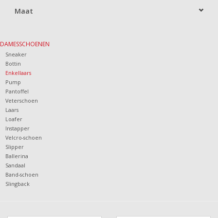
Maat
DAMESSCHOENEN
Sneaker
Bottin
Enkellaars
Pump
Pantoffel
Veterschoen
Laars
Loafer
Instapper
Velcro-schoen
Slipper
Ballerina
Sandaal
Band-schoen
Slingback