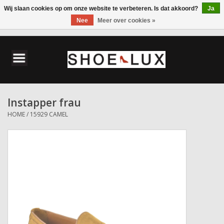
Wij slaan cookies op om onze website te verbeteren. Is dat akkoord?
Ja
Nee
Meer over cookies »
0 Artikelen - €0,00
Home
Damesschoenen
Instapper frau
Herenschoenen
HOME
/
15929 CAMEL
Accessoires
Wandelschoenen