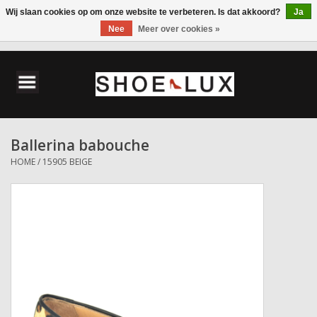
Wij slaan cookies op om onze website te verbeteren. Is dat akkoord?
Ja
Nee
Meer over cookies »
0 Artikelen - €0,00
Home
Damesschoenen
Ballerina babouche
Herenschoenen
HOME
/
15905 BEIGE
Accessoires
Wandelschoenen