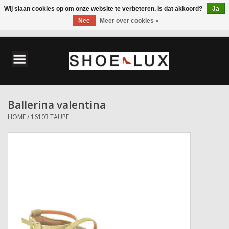
Wij slaan cookies op om onze website te verbeteren. Is dat akkoord?
Ja
Nee
Meer over cookies »
0 Artikelen - €0,00
Home
Damesschoenen
Ballerina valentina
Herenschoenen
HOME
/
16103 TAUPE
Accessoires
Wandelschoenen