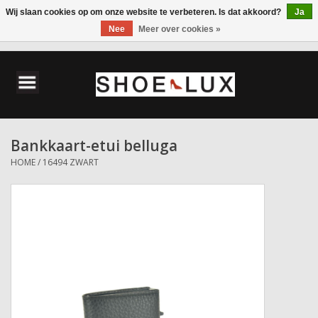
Wij slaan cookies op om onze website te verbeteren. Is dat akkoord?
Ja
Nee
Meer over cookies »
0 Artikelen - €0,00
Home
Damesschoenen
Bankkaart-etui belluga
Herenschoenen
HOME
/
16494 ZWART
Accessoires
Wandelschoenen