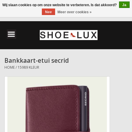
Wij slaan cookies op om onze website te verbeteren. Is dat akkoord?
Ja
Nee
Meer over cookies »
0 Artikelen - €0,00
Home
Damesschoenen
Bankkaart-etui secrid
Herenschoenen
HOME
/
15989 KLEUR
Accessoires
Wandelschoenen