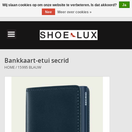
Wij slaan cookies op om onze website te verbeteren. Is dat akkoord?
Ja
Nee
Meer over cookies »
0 Artikelen - €0,00
Home
Damesschoenen
Bankkaart-etui secrid
Herenschoenen
HOME
/
15995 BLAUW
Accessoires
Wandelschoenen