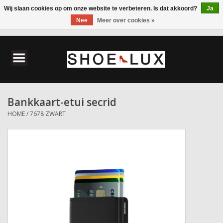
Wij slaan cookies op om onze website te verbeteren. Is dat akkoord?
Ja
Nee
Meer over cookies »
0 Artikelen - €0,00
Home
Damesschoenen
Bankkaart-etui secrid
Herenschoenen
HOME
/
7678 ZWART
Accessoires
Wandelschoenen