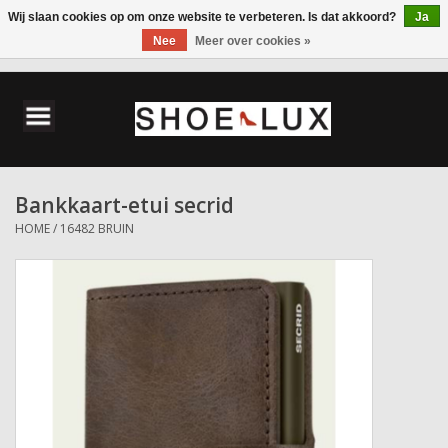
Wij slaan cookies op om onze website te verbeteren. Is dat akkoord?
Ja
Nee
Meer over cookies »
0 Artikelen - €0,00
Home
Damesschoenen
Bankkaart-etui secrid
Herenschoenen
HOME
/
16482 BRUIN
Accessoires
Wandelschoenen