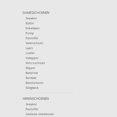
DAMESSCHOENEN
Sneaker
Bottin
Enkellaars
Pump
Pantoffel
Veterschoen
Laars
Loafer
Instapper
Velcro-schoen
Slipper
Ballerina
Sandaal
Band-schoen
Slingback
HERENSCHOENEN
Sneaker
Pantoffel
Geklede enkelboots