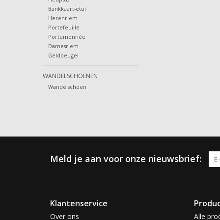
Bankkaart-etui
Herenriem
Portefeuille
Portemonnée
Damesriem
Geldbeugel
WANDELSCHOENEN
Wandelschoen
Meld je aan voor onze nieuwsbrief:
Klantenservice
Produ
Over ons
Alle pro