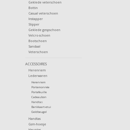
Geklede veterschoen
Bottin
Casual veterschoen
Instapper
Slipper
Geklede gespschoen
Velcro-schoen
Bootschoen
Sandaal
Veterschoen
ACCESSOIRES
Herenriem
Lederwaren
Herenriem
Portemonnée
Portefeuille
Cadeaubon
Handtas
Bankkaart-etui
Geldbeugel
Handtas
Gsm-hoesje
Heuptas