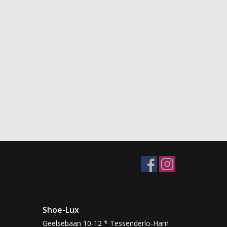
Shoe-Lux
Geelsebaan 10-12 * Tessenderlo-Ham