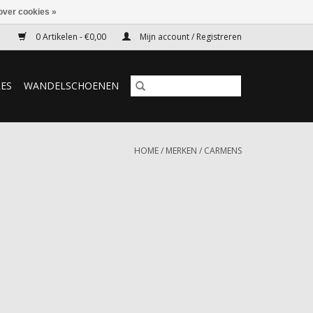
over cookies »
0 Artikelen - €0,00
Mijn account / Registreren
RES
WANDELSCHOENEN
HOME
/
MERKEN
/
CARMENS