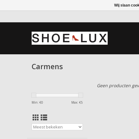
Wij slaan coo
Carmens
Geen producten gev
Min: €
0
Max: €
5