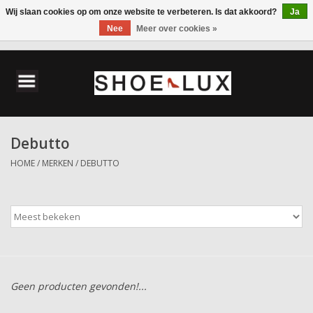
Wij slaan cookies op om onze website te verbeteren. Is dat akkoord?
Ja
Nee
Meer over cookies »
0 Artikelen - €0,00
Home
Damesschoenen
Debutto
Herenschoenen
HOME
/
MERKEN
/
DEBUTTO
Accessoires
Wandelschoenen
Geen producten gevonden!...