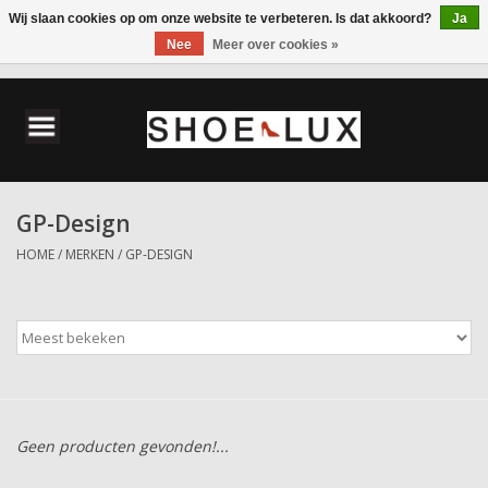
Wij slaan cookies op om onze website te verbeteren. Is dat akkoord?
Ja
Nee
Meer over cookies »
0 Artikelen - €0,00
Home
Damesschoenen
GP-Design
Herenschoenen
HOME
/
MERKEN
/
GP-DESIGN
Accessoires
Wandelschoenen
Geen producten gevonden!...