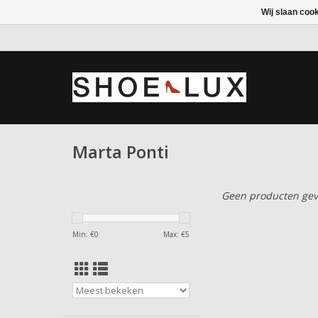
Wij slaan coo
Marta Ponti
Geen producten gev
Min: €
0
Max: €
5