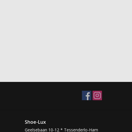
Shoe-Lux
Geelsebaan 10-12 * Tessenderlo-Ham