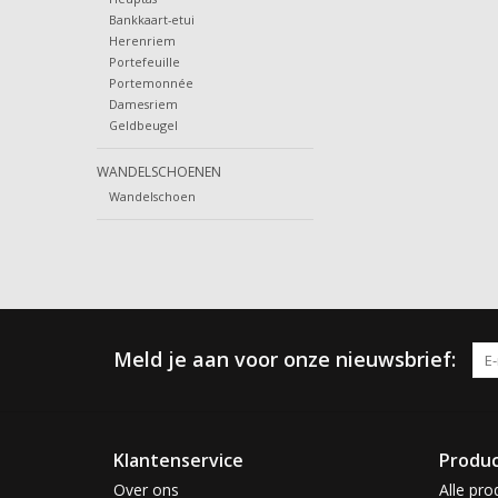
Bankkaart-etui
Herenriem
Portefeuille
Portemonnée
Damesriem
Geldbeugel
WANDELSCHOENEN
Wandelschoen
Meld je aan voor onze nieuwsbrief:
Klantenservice
Produ
Over ons
Alle pro