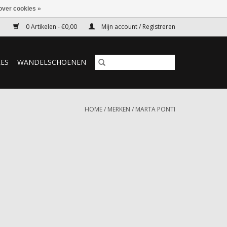
over cookies »
0 Artikelen - €0,00
Mijn account / Registreren
RES
WANDELSCHOENEN
HOME
/
MERKEN
/
MARTA PONTI