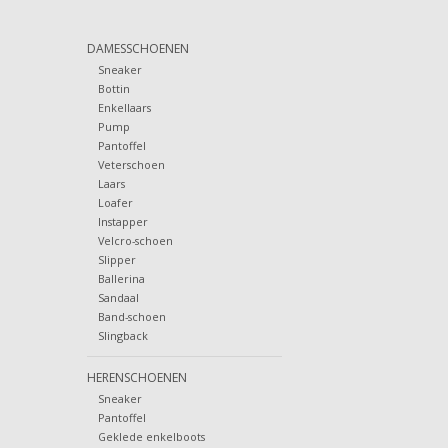
DAMESSCHOENEN
Sneaker
Bottin
Enkellaars
Pump
Pantoffel
Veterschoen
Laars
Loafer
Instapper
Velcro-schoen
Slipper
Ballerina
Sandaal
Band-schoen
Slingback
HERENSCHOENEN
Sneaker
Pantoffel
Geklede enkelboots