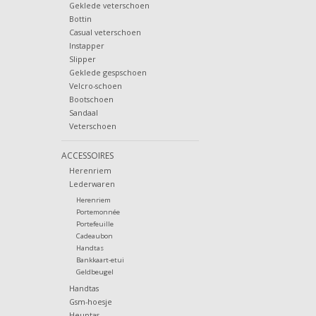
Geklede veterschoen
Bottin
Casual veterschoen
Instapper
Slipper
Geklede gespschoen
Velcro-schoen
Bootschoen
Sandaal
Veterschoen
ACCESSOIRES
Herenriem
Lederwaren
Herenriem
Portemonnée
Portefeuille
Cadeaubon
Handtas
Bankkaart-etui
Geldbeugel
Handtas
Gsm-hoesje
Heuptas