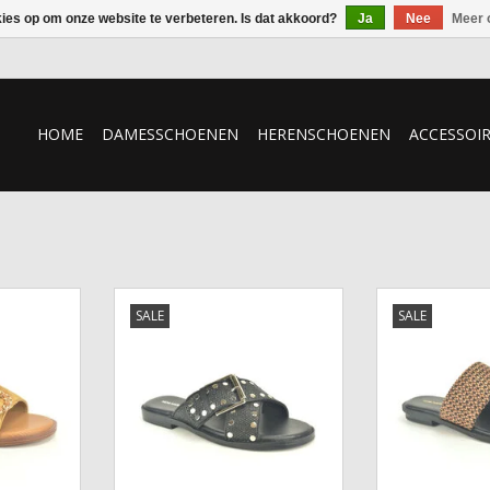
kies op om onze website te verbeteren. Is dat akkoord?
Ja
Nee
Meer 
HOME
DAMESSCHOENEN
HERENSCHOENEN
ACCESSOI
armon
Slipper Noa Harmon
Slipper 
SALE
SALE
NKELWAGEN
TOEVOEGEN AAN WINKELWAGEN
TOEVOEGEN AA