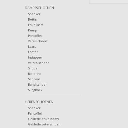
DAMESSCHOENEN
Sneaker
Bottin
Enkellaars
Pump
Pantoffel
Veterschoen
Laars
Loafer
Instapper
Velcro-schoen
Slipper
Ballerina
Sandaal
Band-schoen
Slingback
HERENSCHOENEN
Sneaker
Pantoffel
Geklede enkelboots
Geklede veterschoen