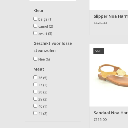
Kleur
Slipper Noa Har
beige
(1)
€125,00
camel
(2)
zwart
(3)
Geschikt voor losse
Sandaal Noa H
steunzolen
SALE
TOEVOEGEN AAN WI
Nee
(6)
Maat
36
(5)
37
(3)
38
(2)
39
(3)
40
(1)
Sandaal Noa Ha
41
(2)
€115,00