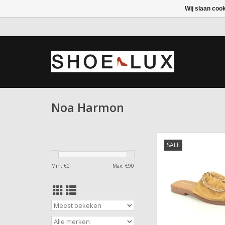
Wij slaan coo
Noa Harmon
Slipper Noa H
SALE
TOEVOEGEN AAN WI
Min: €
0
Max: €
90