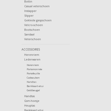
Bottin
Casual veterschoen
Instapper
Slipper
Geklede gespschoen
Velcro-schoen
Bootschoen
Sandaal
Veterschoen
ACCESSOIRES
Herenriem
Lederwaren
Herenriem
Portemonnée
Portefeuille
Cadeaubon
Handtas
Bankkaart-etui
Geldbeugel
Handtas
Gsm-hoesje
Heuptas
Bankkaart-etui