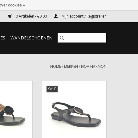
over cookies »
0 Artikelen - €0,00
Mijn account / Registreren
RES
WANDELSCHOENEN
HOME
/
MERKEN
/
NOA HARMON
Noa Harmon
Sandaal Noa Harmon
SALE
N WINKELWAGEN
TOEVOEGEN AAN WINKELWAGEN