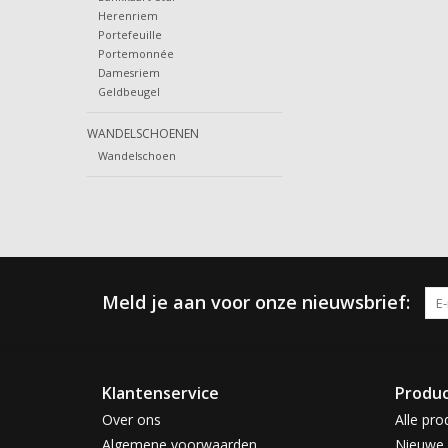
Herenriem
Portefeuille
Portemonnée
Damesriem
Geldbeugel
WANDELSCHOENEN
Wandelschoen
Meld je aan voor onze nieuwsbrief:
Klantenservice
Produ
Over ons
Alle pro
Algemene voorwaarden
Nieuwe 