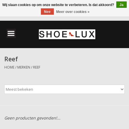
Wij slaan cookies op om onze website te verbeteren. Is dat akkoord?
Ja
Nee
Meer over cookies »
0 Artikelen - €0,00
Home
Damesschoenen
Reef
Herenschoenen
HOME
/
MERKEN
/
REEF
Accessoires
Wandelschoenen
Geen producten gevonden!...