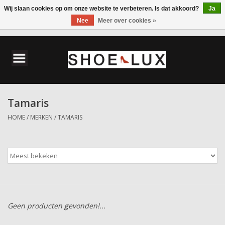
Wij slaan cookies op om onze website te verbeteren. Is dat akkoord?
Ja
Nee
Meer over cookies »
0 Artikelen - €0,00
Home
Damesschoenen
Tamaris
Herenschoenen
HOME
/
MERKEN
/
TAMARIS
Accessoires
Wandelschoenen
Geen producten gevonden!...