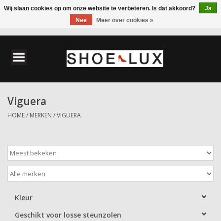
Wij slaan cookies op om onze website te verbeteren. Is dat akkoord?
Ja
Nee
Meer over cookies »
0 Artikelen - €0,00
Home
Damesschoenen
Viguera
Herenschoenen
HOME
/
MERKEN
/
VIGUERA
Accessoires
Wandelschoenen
Kleur
Geschikt voor losse steunzolen