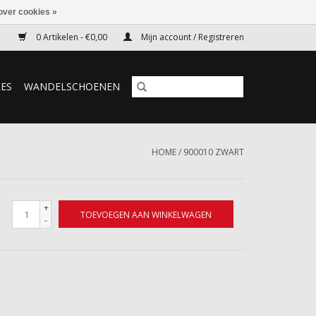
over cookies »
0 Artikelen - €0,00
Mijn account / Registreren
RES
WANDELSCHOENEN
HOME
/
900010 ZWART
+
TOEVOEGEN AAN WINKELWAGEN
-