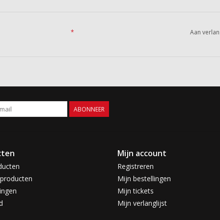
*
Aan verlan
ABONNEER
cten
Mijn account
ducten
Registreren
producten
Mijn bestellingen
ingen
Mijn tickets
d
Mijn verlanglijst