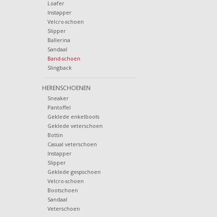
Loafer
Instapper
Velcro-schoen
Slipper
Ballerina
Sandaal
Band-schoen
Slingback
HERENSCHOENEN
Sneaker
Pantoffel
Geklede enkelboots
Geklede veterschoen
Bottin
Casual veterschoen
Instapper
Slipper
Geklede gespschoen
Velcro-schoen
Bootschoen
Sandaal
Veterschoen