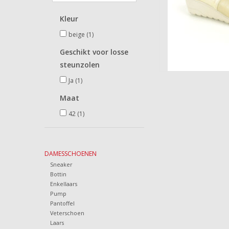
Kleur
beige
(1)
Geschikt voor losse
steunzolen
Ja
(1)
Maat
42
(1)
DAMESSCHOENEN
Sneaker
Bottin
Enkellaars
Pump
Pantoffel
Veterschoen
Laars