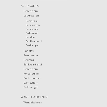
ACCESSOIRES
Herenriem
Lederwaren
Herenriem
Portemonnée
Portefeuille
Cadeaubon
Handtas
Bankkaart-etui
Geldbeugel
Handtas
Gsm-hoesje
Heuptas
Bankkaart-etui
Herenriem
Portefeuille
Portemonnée
Damesriem
Geldbeugel
WANDELSCHOENEN
Wandelschoen