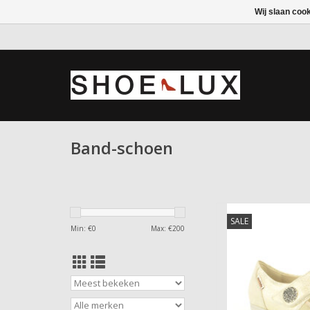
Wij slaan coo
Band-schoen
Mephisto Ba
SALE
Min: €
0
Max: €
200
TOEVOEGEN