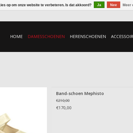
kies op om onze website te verbeteren. Is dat akkoord?
Ja
Nee
Meer 
HOME
DAMESSCHOENEN
HERENSCHOENEN
ACCESSOI
nd-schoen Mephisto
Band-schoen Mephisto
 AAN WINKELWAGEN
€210,00
€170,00