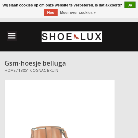
Wij slaan cookies op om onze website te verbeteren. Is dat akkoord?
Ja
Nee
Meer over cookies »
0 Artikelen - €0,00
Home
Damesschoenen
Gsm-hoesje belluga
Herenschoenen
HOME
/
13051 COGNAC BRUIN
Accessoires
Wandelschoenen