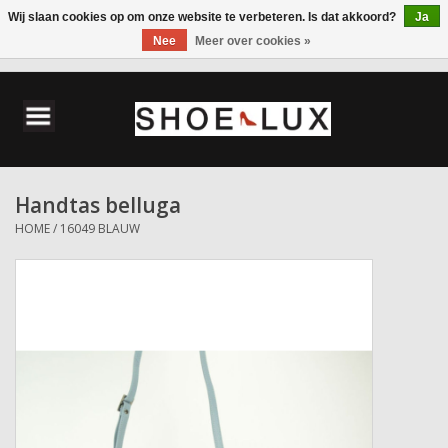
Wij slaan cookies op om onze website te verbeteren. Is dat akkoord?
Ja
Nee
Meer over cookies »
0 Artikelen - €0,00
Home
Damesschoenen
Handtas belluga
Herenschoenen
HOME
/
16049 BLAUW
Accessoires
Wandelschoenen