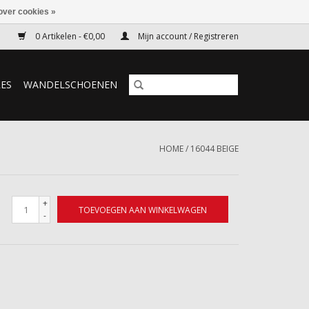
over cookies »
0 Artikelen - €0,00
Mijn account / Registreren
RES
WANDELSCHOENEN
HOME
/
16044 BEIGE
+
TOEVOEGEN AAN WINKELWAGEN
-