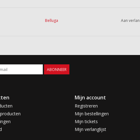
Belluga
Aan verlan
ABONNEER
cten
Mijn account
ducten
Registreren
producten
Mijn bestellingen
ingen
Mijn tickets
d
Mijn verlanglijst