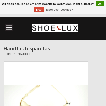
Wij slaan cookies op om onze website te verbeteren. Is dat akkoord?
Ja
Nee
Meer over cookies »
0 Artikelen - €0,00
Home
Damesschoenen
Handtas hispanitas
Herenschoenen
HOME
/
15804 BEIGE
Accessoires
Wandelschoenen