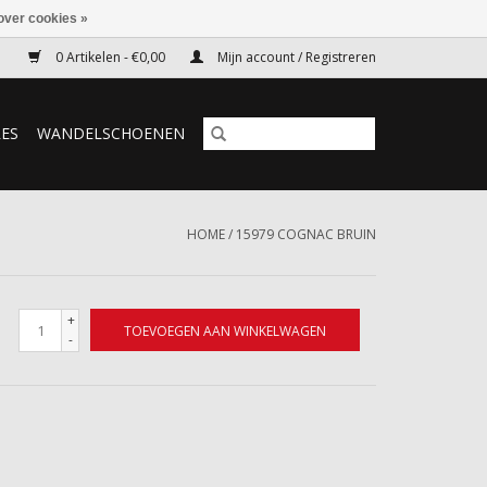
over cookies »
0 Artikelen - €0,00
Mijn account / Registreren
RES
WANDELSCHOENEN
HOME
/
15979 COGNAC BRUIN
+
TOEVOEGEN AAN WINKELWAGEN
-