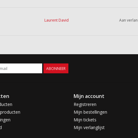
Laurent David
Aan verlan
ABONNEER
cten
Mijn account
ducten
Registreren
producten
Mijn bestellingen
ingen
Mijn tickets
d
Mijn verlanglijst