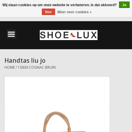
Wij slaan cookies op om onze website te verbeteren. Is dat akkoord?
Ja
Nee
Meer over cookies »
0 Artikelen - €0,00
Home
Damesschoenen
Handtas liu jo
Herenschoenen
HOME
/
13836 COGNAC BRUIN
Accessoires
Wandelschoenen