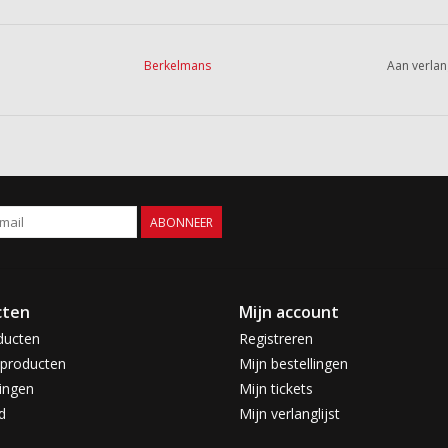
Berkelmans
Aan verlan
ABONNEER
cten
Mijn account
ducten
Registreren
producten
Mijn bestellingen
ingen
Mijn tickets
d
Mijn verlanglijst