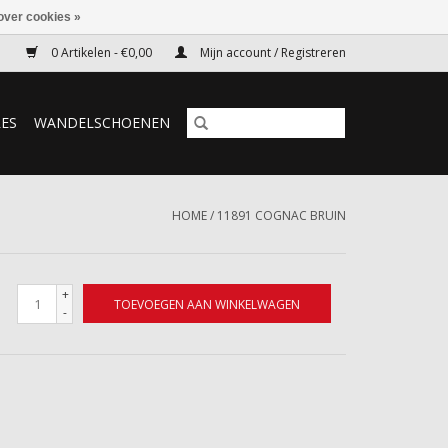
over cookies »
0 Artikelen - €0,00
Mijn account / Registreren
RES
WANDELSCHOENEN
HOME
/
11891 COGNAC BRUIN
+
TOEVOEGEN AAN WINKELWAGEN
-