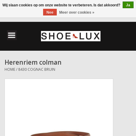
Wij slaan cookies op om onze website te verbeteren. Is dat akkoord?
Ja
Nee
Meer over cookies »
0 Artikelen - €0,00
Home
Damesschoenen
Herenriem colman
Herenschoenen
HOME
/
8430 COGNAC BRUIN
Accessoires
Wandelschoenen