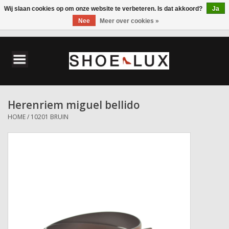
Wij slaan cookies op om onze website te verbeteren. Is dat akkoord?
Ja
Nee
Meer over cookies »
0 Artikelen - €0,00
Home
Damesschoenen
Herenriem miguel bellido
Herenschoenen
HOME
/
10201 BRUIN
Accessoires
Wandelschoenen