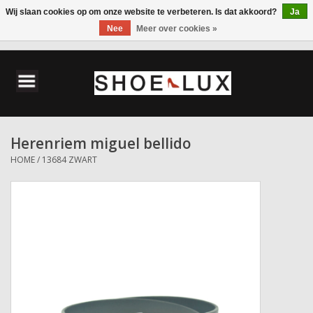
Wij slaan cookies op om onze website te verbeteren. Is dat akkoord?
Ja
Nee
Meer over cookies »
0 Artikelen - €0,00
Home
Damesschoenen
Herenriem miguel bellido
Herenschoenen
HOME
/
13684 ZWART
Accessoires
Wandelschoenen