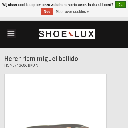
Wij slaan cookies op om onze website te verbeteren. Is dat akkoord?
Ja
Nee
Meer over cookies »
0 Artikelen - €0,00
Home
Damesschoenen
Herenriem miguel bellido
Herenschoenen
HOME
/
13686 BRUIN
Accessoires
Wandelschoenen