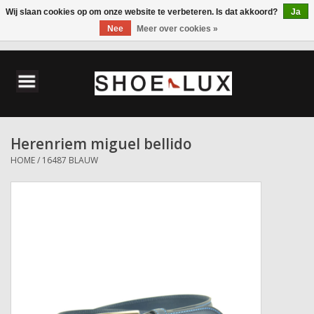
Wij slaan cookies op om onze website te verbeteren. Is dat akkoord?
Ja
Nee
Meer over cookies »
0 Artikelen - €0,00
Home
Damesschoenen
Herenriem miguel bellido
Herenschoenen
HOME
/
16487 BLAUW
Accessoires
Wandelschoenen