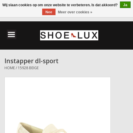
Wij slaan cookies op om onze website te verbeteren. Is dat akkoord?
Ja
Nee
Meer over cookies »
0 Artikelen - €0,00
Home
Damesschoenen
Instapper dl-sport
Herenschoenen
HOME
/
15928 BEIGE
Accessoires
Wandelschoenen