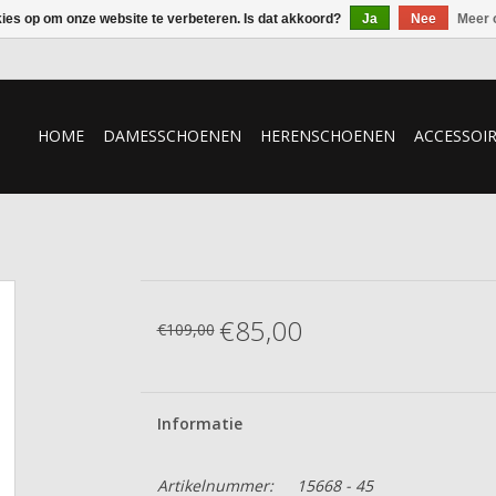
kies op om onze website te verbeteren. Is dat akkoord?
Ja
Nee
Meer 
HOME
DAMESSCHOENEN
HERENSCHOENEN
ACCESSOI
€85,00
€109,00
Informatie
Artikelnummer:
15668 - 45