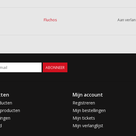
Fluchos
Aan verlan
ABONNEER
cten
Mijn account
ducten
Registreren
producten
Mijn bestellingen
ingen
Mijn tickets
d
Mijn verlanglijst