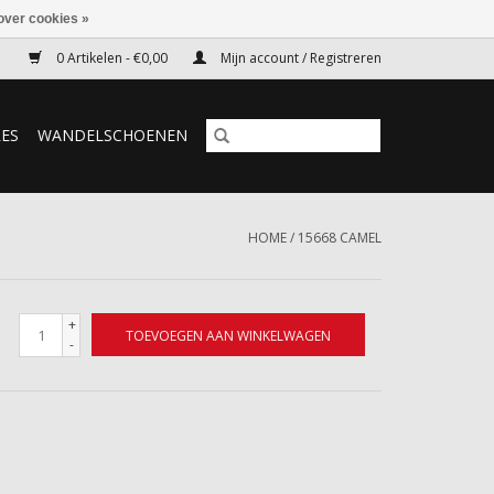
over cookies »
0 Artikelen - €0,00
Mijn account / Registreren
RES
WANDELSCHOENEN
HOME
/
15668 CAMEL
+
TOEVOEGEN AAN WINKELWAGEN
-