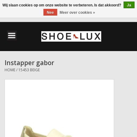
Wij slaan cookies op om onze website te verbeteren. Is dat akkoord?
Ja
Nee
Meer over cookies »
0 Artikelen - €0,00
Home
Damesschoenen
Instapper gabor
Herenschoenen
HOME
/
15453 BEIGE
Accessoires
Wandelschoenen