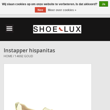
Wij slaan cookies op om onze website te verbeteren. Is dat akkoord?
Ja
Nee
Meer over cookies »
0 Artikelen - €0,00
Home
Damesschoenen
Instapper hispanitas
Herenschoenen
HOME
/
14692 GOUD
Accessoires
Wandelschoenen