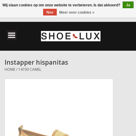
Wij slaan cookies op om onze website te verbeteren. Is dat akkoord?
Ja
Nee
Meer over cookies »
0 Artikelen - €0,00
Home
Damesschoenen
Instapper hispanitas
Herenschoenen
HOME
/
14700 CAMEL
Accessoires
Wandelschoenen