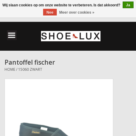
Wij slaan cookies op om onze website te verbeteren. Is dat akkoord?
Ja
Nee
Meer over cookies »
0 Artikelen - €0,00
Home
Damesschoenen
Pantoffel fischer
Herenschoenen
HOME
/
15060 ZWART
Accessoires
Wandelschoenen