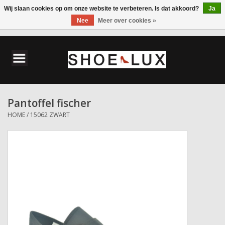
Wij slaan cookies op om onze website te verbeteren. Is dat akkoord?
Ja
Nee
Meer over cookies »
0 Artikelen - €0,00
Home
Damesschoenen
Pantoffel fischer
Herenschoenen
HOME
/
15062 ZWART
Accessoires
Wandelschoenen