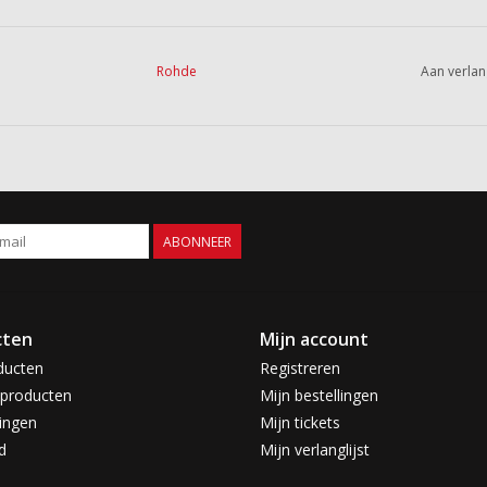
Rohde
Aan verlan
ABONNEER
cten
Mijn account
ducten
Registreren
producten
Mijn bestellingen
ingen
Mijn tickets
d
Mijn verlanglijst