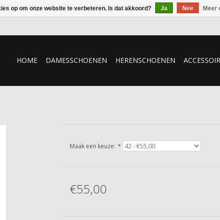
kies op om onze website te verbeteren. Is dat akkoord?
Ja
Nee
Meer 
HOME
DAMESSCHOENEN
HERENSCHOENEN
ACCESSOI
Maak een keuze:
*
€55,00