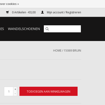
over cookies »
0 Artikelen - €0,00
Mijn account / Registreren
RES
WANDELSCHOENEN
HOME
/
15069 BRUIN
+
TOEVOEGEN AAN WINKELWAGEN
-