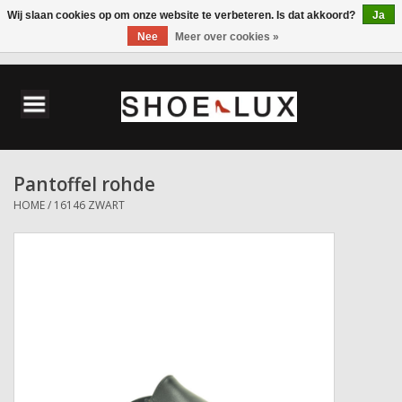
Wij slaan cookies op om onze website te verbeteren. Is dat akkoord?
Ja
Nee
Meer over cookies »
0 Artikelen - €0,00
Home
Damesschoenen
Pantoffel rohde
Herenschoenen
HOME
/
16146 ZWART
Accessoires
Wandelschoenen