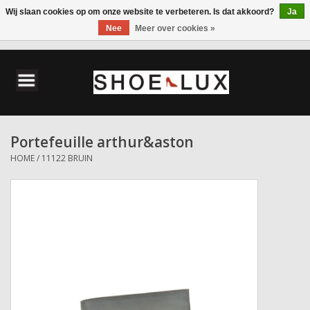
Wij slaan cookies op om onze website te verbeteren. Is dat akkoord?
Ja
Nee
Meer over cookies »
0 Artikelen - €0,00
Home
Damesschoenen
Portefeuille arthur&aston
Herenschoenen
HOME
/
11122 BRUIN
Accessoires
Wandelschoenen