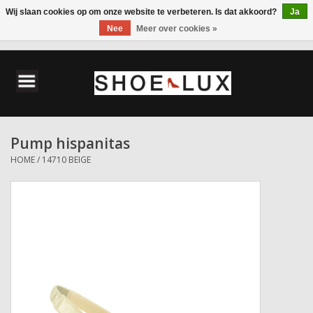
Wij slaan cookies op om onze website te verbeteren. Is dat akkoord?
Ja
Nee
Meer over cookies »
0 Artikelen - €0,00
Home
Damesschoenen
Pump hispanitas
Herenschoenen
HOME
/
14710 BEIGE
Accessoires
Wandelschoenen