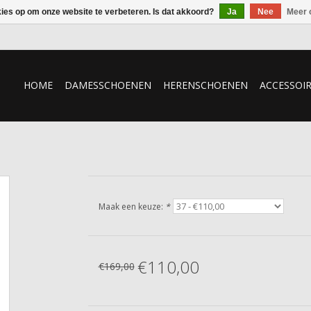
kies op om onze website te verbeteren. Is dat akkoord?
Ja
Nee
Meer 
HOME
DAMESSCHOENEN
HERENSCHOENEN
ACCESSOI
Maak een keuze:
*
€110,00
€169,00