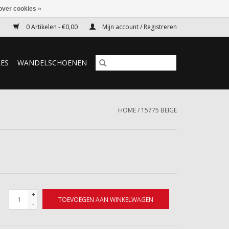
over cookies »
0 Artikelen - €0,00
Mijn account / Registreren
RES
WANDELSCHOENEN
HOME
/
15775 BEIGE
+
TOEVOEGEN AAN WINKELWAGEN
-