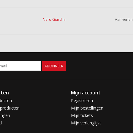
Nero Giardini
Aan verlan
ABONNEER
cten
Mijn account
ducten
Registreren
producten
Mijn bestellingen
ingen
Mijn tickets
d
Mijn verlanglijst