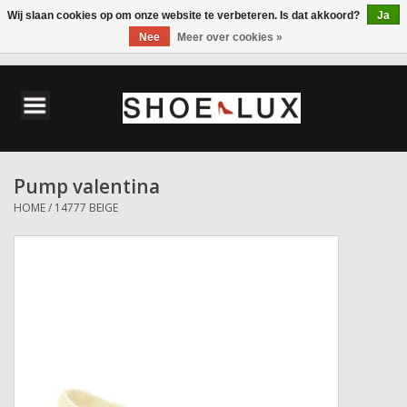
Wij slaan cookies op om onze website te verbeteren. Is dat akkoord?
Ja
Nee
Meer over cookies »
0 Artikelen - €0,00
Home
Damesschoenen
Pump valentina
Herenschoenen
HOME
/
14777 BEIGE
Accessoires
Wandelschoenen