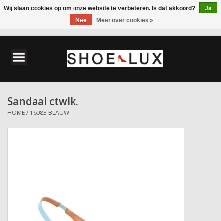
Wij slaan cookies op om onze website te verbeteren. Is dat akkoord?
Ja
Nee
Meer over cookies »
0 Artikelen - €0,00
Home
Damesschoenen
Sandaal ctwlk.
Herenschoenen
HOME
/
16083 BLAUW
Accessoires
Wandelschoenen