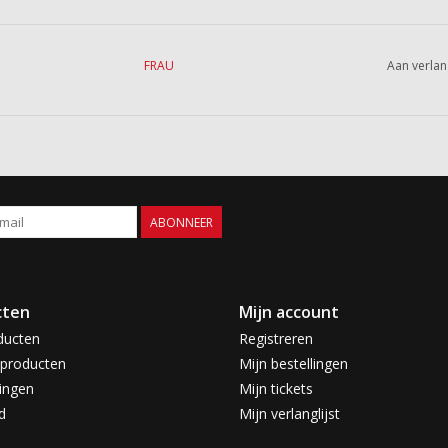
FRAU
Aan verlan
ABONNEER
cten
Mijn account
ducten
Registreren
producten
Mijn bestellingen
ingen
Mijn tickets
d
Mijn verlanglijst