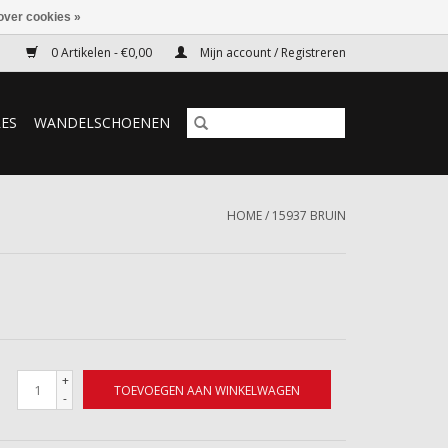
over cookies »
0 Artikelen - €0,00
Mijn account / Registreren
RES
WANDELSCHOENEN
HOME
/
15937 BRUIN
+
TOEVOEGEN AAN WINKELWAGEN
-