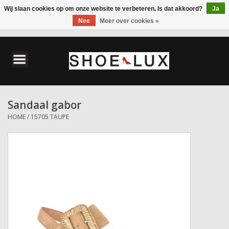
Wij slaan cookies op om onze website te verbeteren. Is dat akkoord?
Ja
Nee
Meer over cookies »
0 Artikelen - €0,00
Home
Damesschoenen
Sandaal gabor
Herenschoenen
HOME
/
15705 TAUPE
Accessoires
Wandelschoenen