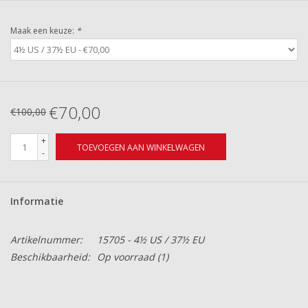
Maak een keuze:
*
€70,00
€100,00
+
TOEVOEGEN AAN WINKELWAGEN
-
Informatie
Artikelnummer:
15705 - 4½ US / 37½ EU
Beschikbaarheid:
Op voorraad
(1)